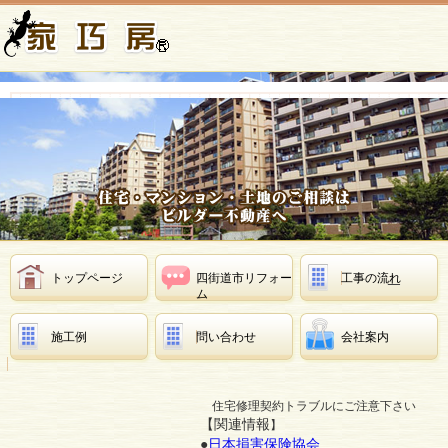
本文へスキップ
ナビゲーション
トップページ
四街道市リフォー
工事の流れ
ム
施工例
問い合わせ
会社案内
住宅修理契約トラブルにご注意下さい
【関連情報
】
●
日本損害保険協会